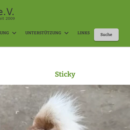
.V.
eit 2009
LUNG
UNTERSTÜTZUNG
LINKS
Suche
Sticky