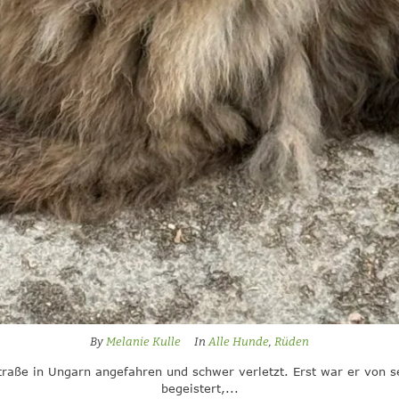
By
Melanie Kulle
In
Alle Hunde
,
Rüden
raße in Ungarn angefahren und schwer verletzt. Erst war er von se
begeistert,...