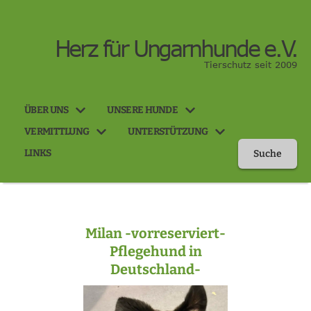
Herz für Ungarnhunde e.V.
Tierschutz seit 2009
ÜBER UNS
UNSERE HUNDE
VERMITTLUNG
UNTERSTÜTZUNG
LINKS
Suche
Milan -vorreserviert-
Pflegehund in
Deutschland-