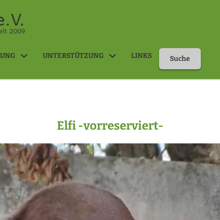
.V.
eit 2009
LUNG
UNTERSTÜTZUNG
LINKS
Suche
Elfi -vorreserviert-