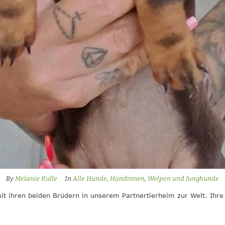
By
Melanie Kulle
In
Alle Hunde
,
Hündinnen
,
Welpen und Junghunde
t ihren beiden Brüdern in unserem Partnertierheim zur Welt. Ihre 