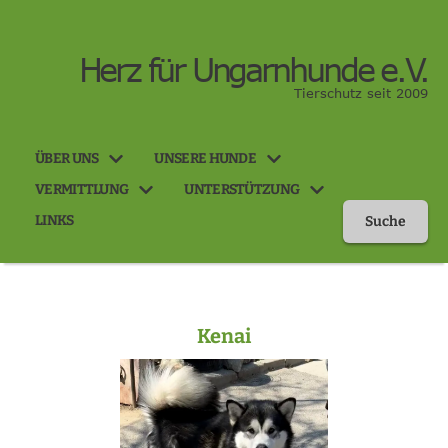
Herz für Ungarnhunde e.V.
Tierschutz seit 2009
ÜBER UNS
UNSERE HUNDE
VERMITTLUNG
UNTERSTÜTZUNG
LINKS
Suche
Kenai