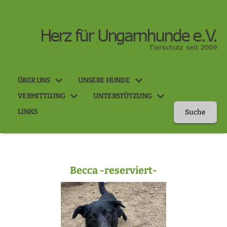
Herz für Ungarnhunde e.V.
Tierschutz seit 2009
ÜBER UNS
UNSERE HUNDE
VERMITTLUNG
UNTERSTÜTZUNG
LINKS
Suche
Becca -reserviert-