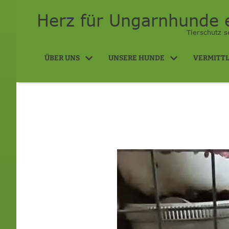
Herz für Ungarnhunde e
Tierschutz s
ÜBER UNS
UNSERE HUNDE
VERMITT