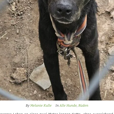
By
Melanie Kulle
In
Alle Hunde
,
Rüden