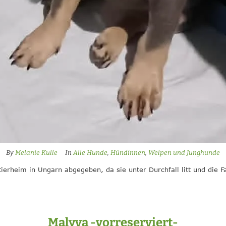
By
Melanie Kulle
In
Alle Hunde
,
Hündinnen
,
Welpen und Junghunde
erheim in Ungarn abgegeben, da sie unter Durchfall litt und die Fa
Malyva -vorreserviert-