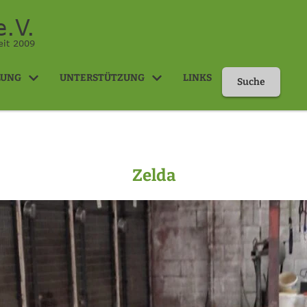
.V.
eit 2009
LUNG
UNTERSTÜTZUNG
LINKS
Suche
Zelda