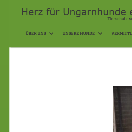
Herz für Ungarnhunde e
Tierschutz s
ÜBER UNS
UNSERE HUNDE
VERMITT