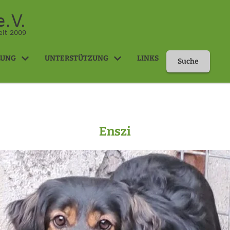
.V.
eit 2009
LUNG
UNTERSTÜTZUNG
LINKS
Suche
Enszi