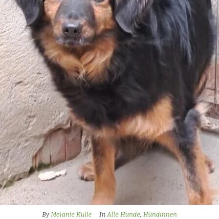
By
Melanie Kulle
In
Alle Hunde
,
Hündinnen