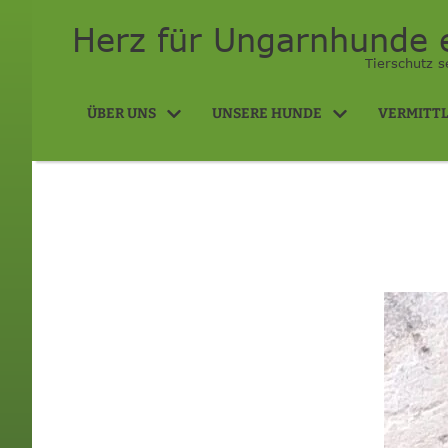
Herz für Ungarnhunde e
Tierschutz s
ÜBER UNS
UNSERE HUNDE
VERMITT