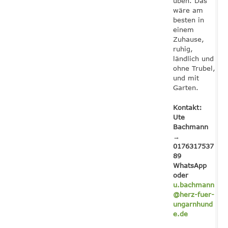
üben. Das
wäre am
besten in
einem
Zuhause,
ruhig,
ländlich und
ohne Trubel,
und mit
Garten.
Kontakt:
Ute
Bachmann
→
0176317537
89
WhatsApp
oder
u.bachmann
@herz-fuer-
ungarnhund
e.de