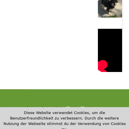
r Ungarnhunde e.V.
Herz
©
/ All
Impressum
Diese Website verwendet Cookies, um die
für
2
Right
Benutzerfreundlichkeit zu verbessern. Durch die weitere
Datenschut
Ungar
0
s
Nutzung der Webseite stimmst du der Verwendung von Cookies
zerklärung
nhund
2
Rese