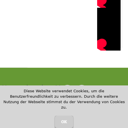
r Ungarnhunde e.V.
Herz
©
/ All
Impressum
Diese Website verwendet Cookies, um die
für
2
Right
Benutzerfreundlichkeit zu verbessern. Durch die weitere
Datenschut
Ungar
0
s
Nutzung der Webseite stimmst du der Verwendung von Cookies
zerklärung
nhund
2
Rese
zu.
e e.V.
6
rved
OK