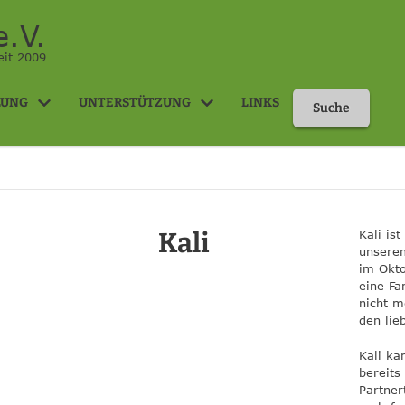
.V.
eit 2009
LUNG
UNTERSTÜTZUNG
LINKS
Suche
Kali
Kali is
unserem
im Okto
eine Fa
nicht m
den li
Kali k
bereits
Partner