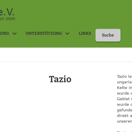
.V.
eit 2009
LUNG
UNTERSTÜTZUNG
LINKS
Suche
Tazio
Tazio l
ungaris
Kette i
wurde 
Gebiet 
wurde 
gefunde
direkt 
unserem