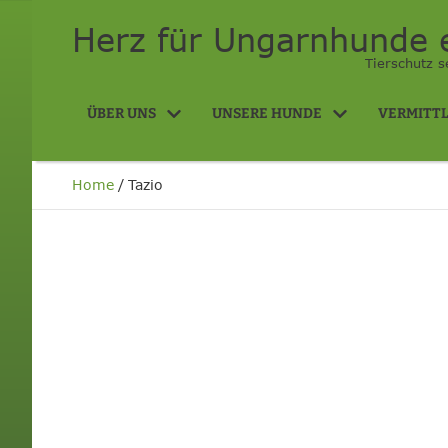
Herz für Ungarnhunde e
Tierschutz s
ÜBER UNS
UNSERE HUNDE
VERMITT
Home
/
Tazio