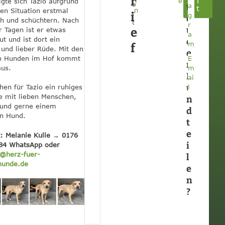
r
f
r
e
igte sich Tazio aufgrund
o
t
a
t
n
en Situation erstmal
r
i
g
d
ch und schüchtern. Nach
t
r
u
r Tagen ist er etwas
e
:
a
ut und ist dort ein
d
m
f
 und lieber Rüde. Mit den
e
n Hunden im Hof kommt
E
n
aus.
m
H
ai
u
hen für Tazio ein ruhiges
l
 mit lieben Menschen,
n
 und gerne einem
d
n Hund.
t
e
: Melanie Kulle → 0176
i
84 WhatsApp oder
@herz-fuer-
l
hunde.de
e
n
?