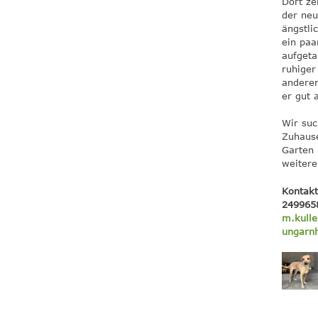
Dort ze
der neu
ängstli
ein paa
aufgeta
ruhiger
andere
er gut 
Wir suc
Zuhause
Garten
weitere
Kontakt
249965
m.kulle
ungarn